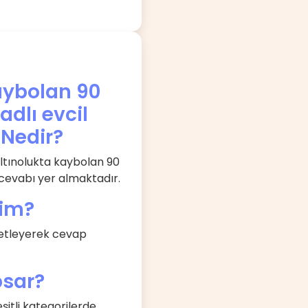
kaybolan 90
dlı evcil
Nedir?
Altınolukta kaybolan 90
 cevabı yer almaktadır.
rim?
retleyerek cevap
psar?
şitli kategorilerde