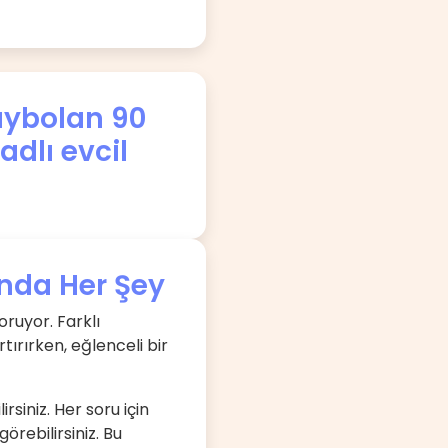
kaybolan 90
dlı evcil
ında Her Şey
oruyor. Farklı
tırırken, eğlenceli bir
irsiniz. Her soru için
rebilirsiniz. Bu