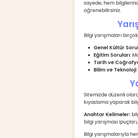
sayede, hem bilgilerin
öğrenebilirsiniz.
Yarı
Bilgi yarışmaları birço
Genel Kültür Sorul
Eğitim Soruları
: M
Tarih ve Coğrafya
Bilim ve Teknoloji
Ya
Sitemizde düzenli olara
kıyaslama yaparak bilgin
Anahtar Kelimeler:
bil
bilgi yarışması ipuçları
Bilgi yarışmalarıyla 