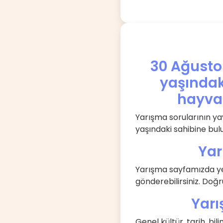
30 Ağustos
yaşındak
hayva
Yarışma sorularının ya
yaşındaki sahibine bul
Yar
Yarışma sayfamızda yer
gönderebilirsiniz. Doğ
Yarı
Genel kültür, tarih, bi