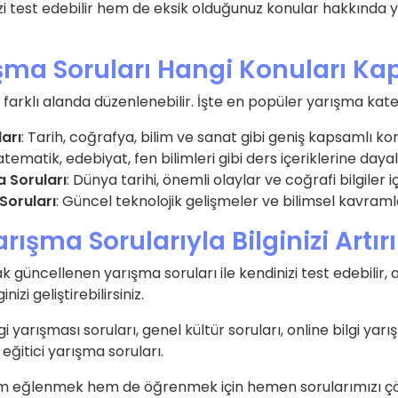
izi test edebilir hem de eksik olduğunuz konular hakkında y
şma Soruları Hangi Konuları Ka
k farklı alanda düzenlenebilir. İşte en popüler yarışma kateg
arı
: Tarih, coğrafya, bilim ve sanat gibi geniş kapsamlı konu
atematik, edebiyat, fen bilimleri gibi ders içeriklerine dayal
 Soruları
: Dünya tarihi, önemli olaylar ve coğrafi bilgiler iç
 Soruları
: Güncel teknolojik gelişmeler ve bilimsel kavraml
rışma Sorularıyla Bilginizi Artır
k güncellenen yarışma soruları ile kendinizi test edebilir, 
izi geliştirebilirsiniz.
gi yarışması soruları, genel kültür soruları, online bilgi yarı
, eğitici yarışma soruları.
hem eğlenmek hem de öğrenmek için hemen sorularımızı ç