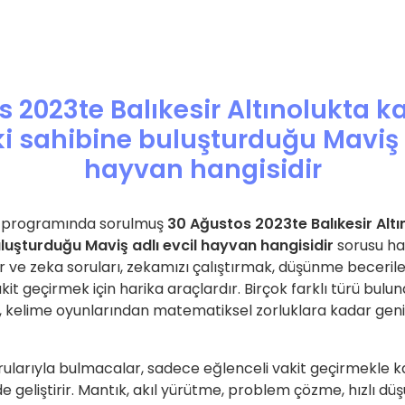
 2023te Balıkesir Altınolukta 
i sahibine buluşturduğu Maviş a
hayvan hangisidir
a programında sorulmuş
30 Ağustos 2023te Balıkesir Alt
luşturduğu Maviş adlı evcil hayvan hangisidir
sorusu hak
 ve zeka soruları, zekamızı çalıştırmak, düşünme beceriler
akit geçirmek için harika araçlardır. Birçok farklı türü bul
r, kelime oyunlarından matematiksel zorluklara kadar geni
rularıyla bulmacalar, sadece eğlenceli vakit geçirmekle 
 de geliştirir. Mantık, akıl yürütme, problem çözme, hızlı