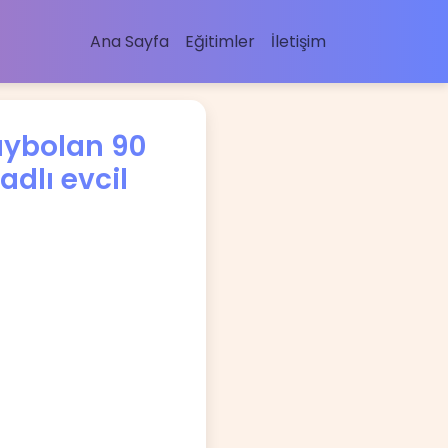
Ana Sayfa
Eğitimler
İletişim
kaybolan 90
dlı evcil