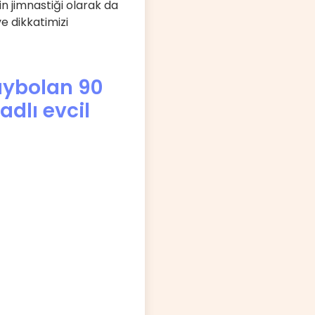
in jimnastiği olarak da
ve dikkatimizi
kaybolan 90
dlı evcil