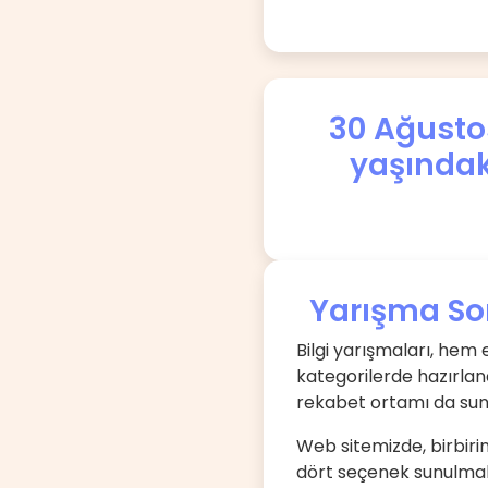
30 Ağustos
yaşındak
Yarışma Sor
Bilgi yarışmaları, hem 
kategorilerde hazırlana
rekabet ortamı da sun
Web sitemizde, birbirind
dört seçenek sunulmakt