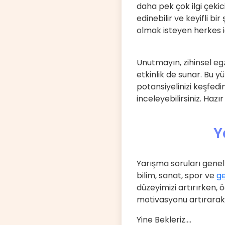
daha pek çok ilgi çekici
edinebilir ve keyifli bi
olmak isteyen herkes iç
Unutmayın, zihinsel egz
etkinlik de sunar. Bu y
potansiyelinizi keşfedi
inceleyebilirsiniz. Haz
Y
Yarışma soruları genell
bilim, sanat, spor ve
ge
düzeyimizi artırırken,
motivasyonu artırarak 
Yine Bekleriz....