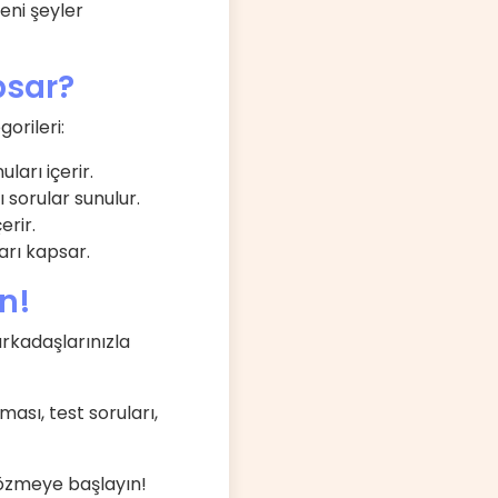
eni şeyler
psar?
orileri:
ları içerir.
ı sorular sunulur.
erir.
arı kapsar.
ın!
arkadaşlarınızla
şması, test soruları,
özmeye başlayın!