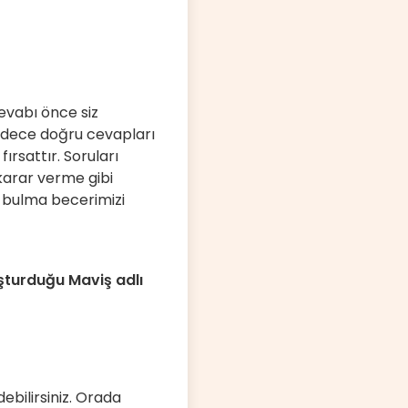
evabı önce siz
sadece doğru cevapları
ırsattır. Soruları
karar verme gibi
rı bulma becerimizi
şturduğu Maviş adlı
ebilirsiniz. Orada