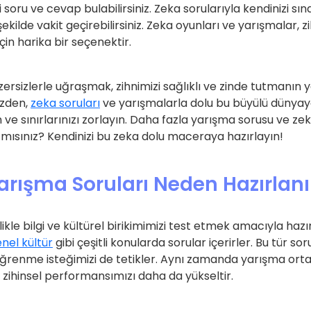
 soru ve cevap bulabilirsiniz. Zeka sorularıyla kendinizi sınay
r şekilde vakit geçirebilirsiniz. Zeka oyunları ve yarışmalar, z
in harika bir seçenektir.
ersizlerle uğraşmak, zihnimizi sağlıklı ve zinde tutmanın ya
üzden,
zeka soruları
ve yarışmalarla dolu bu büyülü dünyay
n ve sınırlarınızı zorlayın. Daha fazla yarışma sorusu ve ze
ır mısınız? Kendinizi bu zeka dolu maceraya hazırlayın!
arışma Soruları Neden Hazırlanı
ikle bilgi ve kültürel birikimimizi test etmek amacıyla hazır
nel kültür
gibi çeşitli konularda sorular içerirler. Bu tür soru
 öğrenme isteğimizi de tetikler. Aynı zamanda yarışma or
zihinsel performansımızı daha da yükseltir.