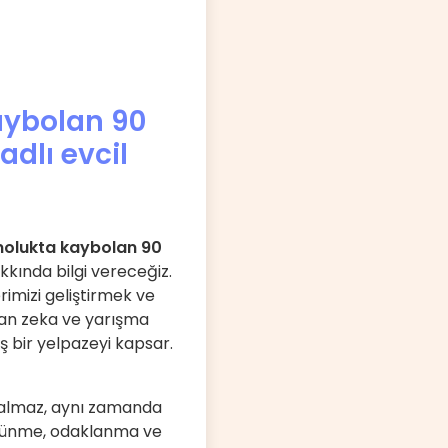
kaybolan 90
dlı evcil
ınolukta kaybolan 90
kında bilgi vereceğiz.
imizi geliştirmek ve
unan zeka ve yarışma
ş bir yelpazeyi kapsar.
kalmaz, aynı zamanda
 düşünme, odaklanma ve