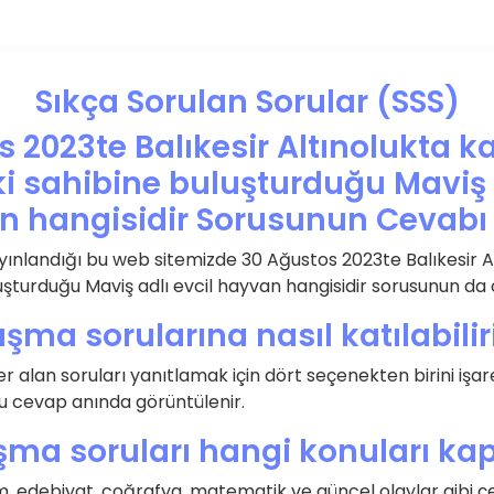
Sıkça Sorulan Sorular (SSS)
 2023te Balıkesir Altınolukta 
i sahibine buluşturduğu Maviş a
n hangisidir Sorusunun Cevabı 
yınlandığı bu web sitemizde 30 Ağustos 2023te Balıkesir 
uşturduğu Maviş adlı evcil hayvan hangisidir sorusunun da
ışma sorularına nasıl katılabili
 alan soruları yanıtlamak için dört seçenekten birini işa
ru cevap anında görüntülenir.
şma soruları hangi konuları ka
lim, edebiyat, coğrafya, matematik ve güncel olaylar gibi çe