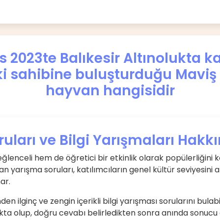
 2023te Balıkesir Altınolukta 
i sahibine buluşturduğu Maviş a
hayvan hangisidir
uları ve Bilgi Yarışmaları Hakk
eğlenceli hem de öğretici bir etkinlik olarak popülerliğini k
n yarışma soruları, katılımcıların genel kültür seviyesini ar
ar.
en ilginç ve zengin içerikli bilgi yarışması sorularını bulabil
a olup, doğru cevabı belirledikten sonra anında sonucu gö