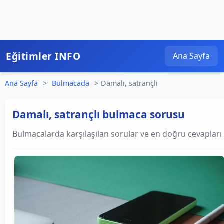
Eğitimler INFO
Ana Sayfa
Ana Sayfa
>
Bulmacada
>
Damalı, satrançlı
Damalı, satrançlı bulmaca sorusu
Bulmacalarda karşılaşılan sorular ve en doğru cevapları