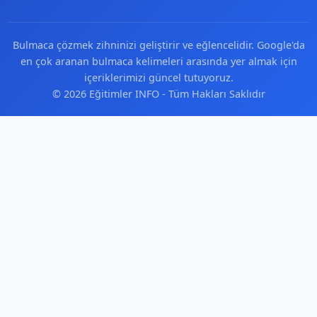
Bulmaca çözmek zihninizi geliştirir ve eğlencelidir. Google'da
en çok aranan bulmaca kelimeleri arasında yer almak için
içeriklerimizi güncel tutuyoruz.
© 2026 Eğitimler INFO - Tüm Hakları Saklıdır