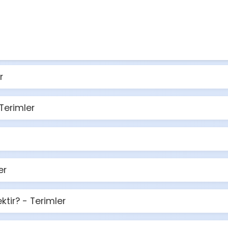
r
Terimler
er
ir? - Terimler