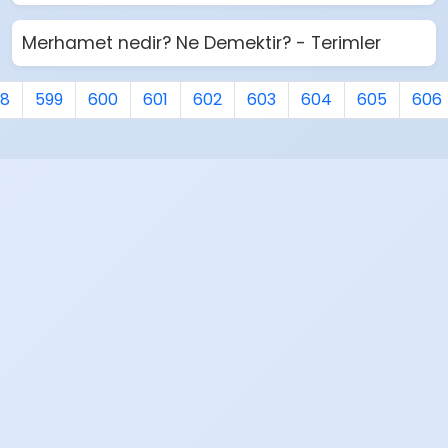
Merhamet nedir? Ne Demektir? - Terimler
98
599
600
601
602
603
604
605
606